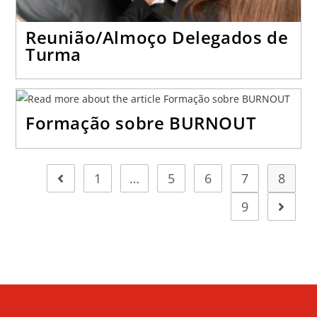
Reunião/Almoço Delegados de
Turma
Formação sobre BURNOUT
1
…
5
6
7
8
9