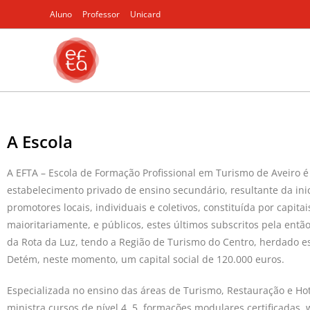
Aluno
Professor
Unicard
A Escola
A EFTA – Escola de Formação Profissional em Turismo de Aveiro 
estabelecimento privado de ensino secundário, resultante da inic
promotores locais, individuais e coletivos, constituída por capitai
maioritariamente, e públicos, estes últimos subscritos pela entã
da Rota da Luz, tendo a Região de Turismo do Centro, herdado es
Detém, neste momento, um capital social de 120.000 euros.
Especializada no ensino das áreas de Turismo, Restauração e Hot
ministra cursos de nível 4, 5, formações modulares certificadas,