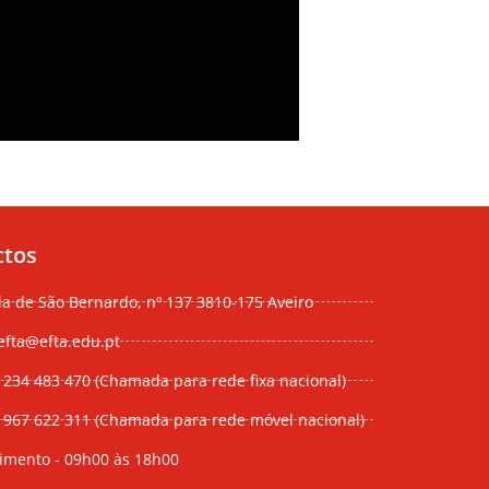
ctos
da de São Bernardo, nº 137 3810-175 Aveiro
efta@efta.edu.pt
 234 483 470 (Chamada para rede fixa nacional)
) 967 622 311 (Chamada para rede móvel nacional)
imento - 09h00 às 18h00