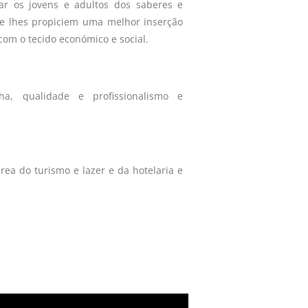
otar os jovens e adultos dos saberes e
ue lhes propiciem uma melhor inserção
com o tecido económico e social.
lha, qualidade e profissionalismo e
rea do turismo e lazer e da hotelaria e