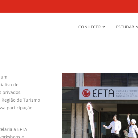
CONHECER
ESTUDAR
é um
iativa de
s privados,
o Região de Turismo
sa participação.
elaria a EFTA
 workshops e