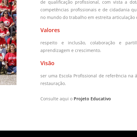
de qualificação profissional, com vista a d
competências profissionais e de cidadania q
no mundo do trabalho em estreita articulação 
Valores
respeito e inclusão, colaboração e parti
aprendizagem e crescimento.
Visão
ser uma Escola Profissional de referência na á
restauração.
Consulte aqui o
Projeto Educativo