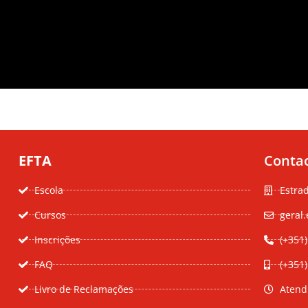
EFTA
Conta
Escola
Estra
Cursos
geral.
Inscrições
(+351)
FAQ
(+351
Livro de Reclamações
Atend