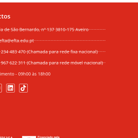
ctos
da de São Bernardo, nº 137 3810-175 Aveiro
efta@efta.edu.pt
 234 483 470 (Chamada para rede fixa nacional)
) 967 622 311 (Chamada para rede móvel nacional)
imento - 09h00 às 18h00