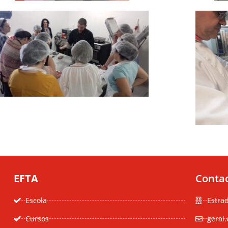
EFTA
Conta
Escola
Estra
Cursos
geral.