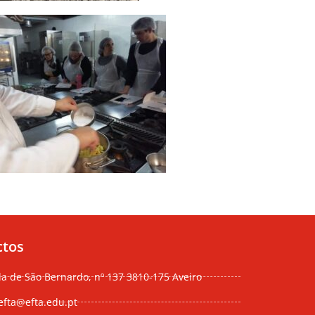
ctos
da de São Bernardo, nº 137 3810-175 Aveiro
efta@efta.edu.pt