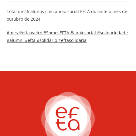
Total de 26 alunos com apoio social EFTA durante o mês de
outubro de 2024.
#mes
#eftaaveiro
#SomosEFTA
#apoiosocial
#solidariedade
#alumni
#efta
#solidario
#eftasolidaria