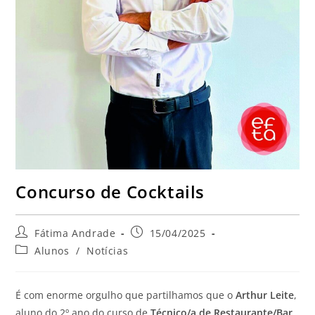
Concurso de Cocktails
Fátima Andrade
15/04/2025
Alunos
/
Notícias
É com enorme orgulho que partilhamos que o
Arthur Leite
,
aluno do 2º ano do curso de
Técnico/a de Restaurante/Bar