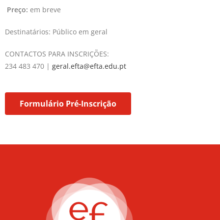
Preço:
em breve
Destinatários: Público em geral
CONTACTOS PARA INSCRIÇÕES:
234 483 470 |
geral.efta@efta.edu.pt
Formulário Pré-Inscrição