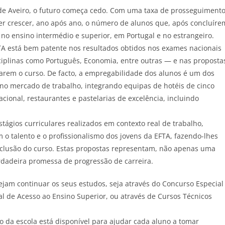
 de Aveiro, o futuro começa cedo. Com uma taxa de prosseguiment
er crescer, ano após ano, o número de alunos que, após concluíre
 no ensino intermédio e superior, em Portugal e no estrangeiro.
FTA está bem patente nos resultados obtidos nos exames nacionais
sciplinas como Português, Economia, entre outras — e nas proposta
arem o curso. De facto, a empregabilidade dos alunos é um dos
 no mercado de trabalho, integrando equipas de hotéis de cinco
cional, restaurantes e pastelarias de excelência, incluindo
ágios curriculares realizados em contexto real de trabalho,
 talento e o profissionalismo dos jovens da EFTA, fazendo-lhes
clusão do curso. Estas propostas representam, não apenas uma
dadeira promessa de progressão de carreira.
ejam continuar os seus estudos, seja através do Concurso Especial
al de Acesso ao Ensino Superior, ou através de Cursos Técnicos
ão da escola está disponível para ajudar cada aluno a tomar