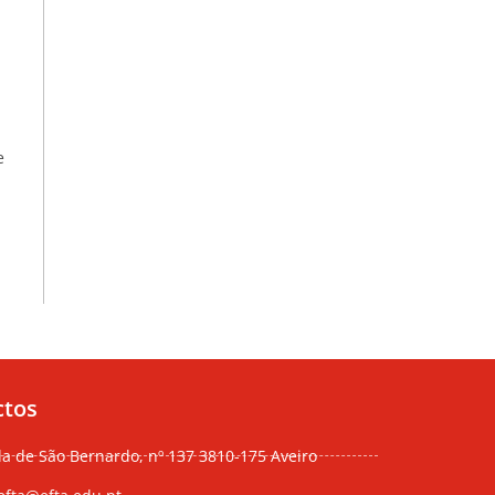
e
ctos
da de São Bernardo, nº 137 3810-175 Aveiro